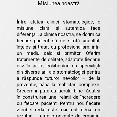
Misiunea noastră
Între atâtea clinici stomatologice, o
misiune clară și autentică face
diferența. La clinica noastră, ne dorim ca
fiecare pacient să se simtă ascultat,
înțeles și tratat cu profesionalism, într-
un mediu cald și primitor. Oferim
tratamente de calitate, adaptate fiecărui
caz în parte, colaborând cu specialiști
din diverse arii ale stomatologiei pentru
a răspunde tuturor nevoilor – de la
prevenție, până la reabilitări complexe.
Credem în puterea lucrului bine făcut și
în construirea unei relații de încredere
cu fiecare pacient. Pentru noi, fiecare
zâmbet redat este mai mult decât un
rezultat – este o poveste de empatie,