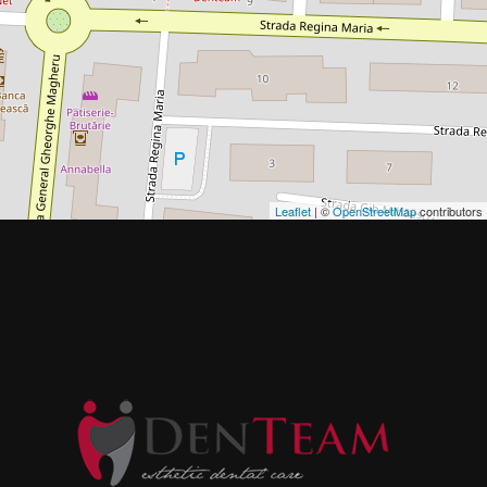
Leaflet
| ©
OpenStreetMap
contributors